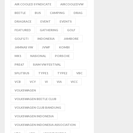
AIR COOLED SYNDICATE
AIRCOOLEDVW
BEETLE
BUS
CAMPING
DRAG
DRAGRACE
EVENT
EVENTS
FEATURED
GATHERING
GOLF
GOLFGTI
INDONESIA
JAMBORE
JAMNAS VW
JVWF
KOMBI
MK1
NASIONAL
PORSCHE
PRE67
SIAM VW FESTIVAL
SPLITBUS
TYPE1
TYPE2
VBC
VCB
VCY
VI
VIA
VICC
VOLKSWAGEN
VOLKSWAGEN BEETLE CLUB
VOLKSWAGEN CLUB BANDUNG
VOLKSWAGEN INDONESIA
VOLKSWAGEN INDONESIA ASSOCIATION