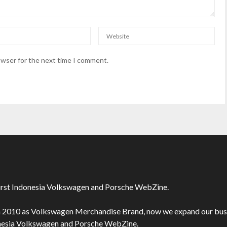
owser for the next time I comment.
irst Indonesia Volkswagen and Porsche WebZine.
n 2010 as Volkswagen Merchandise Brand, now we expand our bus
onesia Volkswagen and Porsche WebZine.