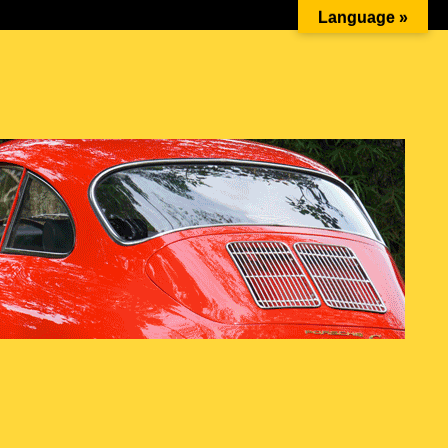
Ketika Cinta Bersanding dengan Mesin Boxer: Momen…
Language »