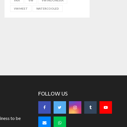
VRA
VW
VW INDONESIA
VW MEET
WATERCOOLED
FOLLOW US
iness to be