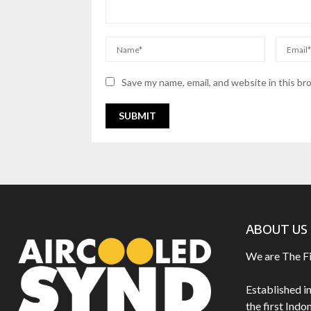
Save my name, email, and website in this br
ABOUT US
We are The F
Established i
the first Ind