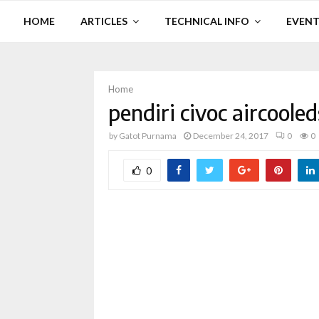
HOME
ARTICLES
TECHNICAL INFO
EVENT
Home
pendiri civoc aircoole
by
Gatot Purnama
December 24, 2017
0
0
0