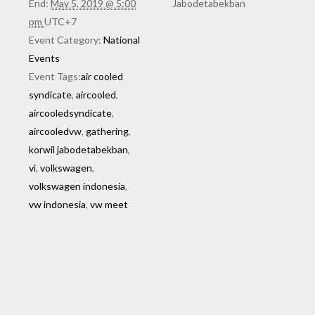
End:
May 5, 2019 @ 5:00
Jabodetabekban
pm
UTC+7
Event Category:
National
Events
Event Tags:
air cooled
syndicate
,
aircooled
,
aircooledsyndicate
,
aircooledvw
,
gathering
,
korwil jabodetabekban
,
vi
,
volkswagen
,
volkswagen indonesia
,
vw indonesia
,
vw meet