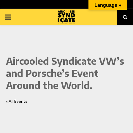
Language »
PRIMARY
MENU
Aircooled Syndicate VW’s
p
and Porsche’s Event
Around the World.
« All Events