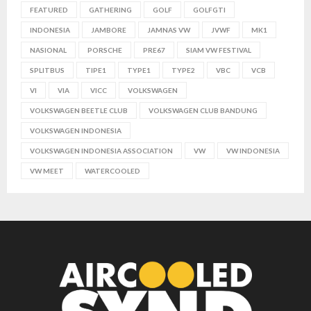
FEATURED
GATHERING
GOLF
GOLFGTI
INDONESIA
JAMBORE
JAMNAS VW
JVWF
MK1
NASIONAL
PORSCHE
PRE67
SIAM VW FESTIVAL
SPLITBUS
TIPE1
TYPE1
TYPE2
VBC
VCB
VI
VIA
VICC
VOLKSWAGEN
VOLKSWAGEN BEETLE CLUB
VOLKSWAGEN CLUB BANDUNG
VOLKSWAGEN INDONESIA
VOLKSWAGEN INDONESIA ASSOCIATION
VW
VW INDONESIA
VW MEET
WATERCOOLED