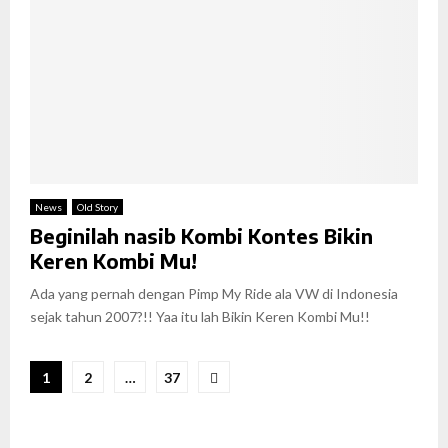
News
Old Story
Beginilah nasib Kombi Kontes Bikin
Keren Kombi Mu!
Ada yang pernah dengan Pimp My Ride ala VW di Indonesia
sejak tahun 2007?!! Yaa itu lah Bikin Keren Kombi Mu!!
Posts
1
2
…
37
pagination