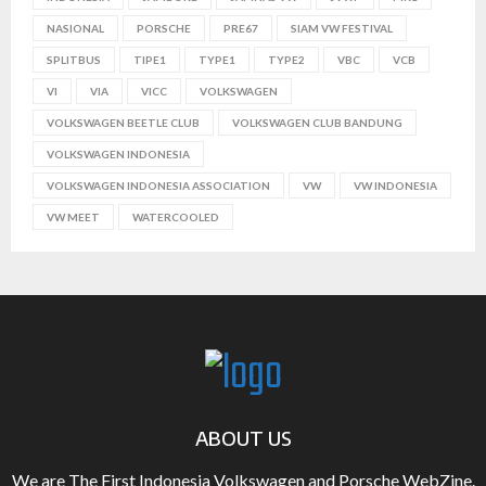
NASIONAL
PORSCHE
PRE67
SIAM VW FESTIVAL
SPLITBUS
TIPE1
TYPE1
TYPE2
VBC
VCB
VI
VIA
VICC
VOLKSWAGEN
VOLKSWAGEN BEETLE CLUB
VOLKSWAGEN CLUB BANDUNG
VOLKSWAGEN INDONESIA
VOLKSWAGEN INDONESIA ASSOCIATION
VW
VW INDONESIA
VW MEET
WATERCOOLED
ABOUT US
We are The First Indonesia Volkswagen and Porsche WebZine.