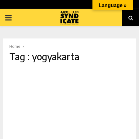
Language »
PRIMARY
MENU
Home
Tag : yogyakarta
p