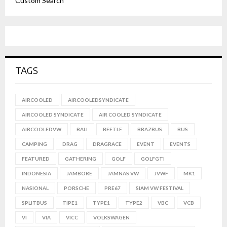
Custom Search
TAGS
AIRCOOLED
AIRCOOLEDSYNDICATE
AIRCOOLED SYNDICATE
AIR COOLED SYNDICATE
AIRCOOLEDVW
BALI
BEETLE
BRAZBUS
BUS
CAMPING
DRAG
DRAGRACE
EVENT
EVENTS
FEATURED
GATHERING
GOLF
GOLFGTI
INDONESIA
JAMBORE
JAMNAS VW
JVWF
MK1
NASIONAL
PORSCHE
PRE67
SIAM VW FESTIVAL
SPLITBUS
TIPE1
TYPE1
TYPE2
VBC
VCB
VI
VIA
VICC
VOLKSWAGEN