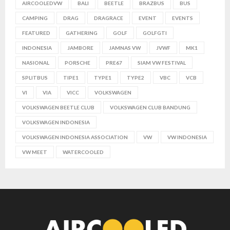
AIRCOOLEDVW
BALI
BEETLE
BRAZBUS
BUS
CAMPING
DRAG
DRAGRACE
EVENT
EVENTS
FEATURED
GATHERING
GOLF
GOLFGTI
INDONESIA
JAMBORE
JAMNAS VW
JVWF
MK1
NASIONAL
PORSCHE
PRE67
SIAM VW FESTIVAL
SPLITBUS
TIPE1
TYPE1
TYPE2
VBC
VCB
VI
VIA
VICC
VOLKSWAGEN
VOLKSWAGEN BEETLE CLUB
VOLKSWAGEN CLUB BANDUNG
VOLKSWAGEN INDONESIA
VOLKSWAGEN INDONESIA ASSOCIATION
VW
VW INDONESIA
VW MEET
WATERCOOLED