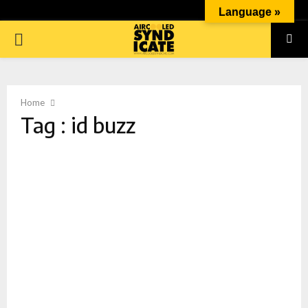
Language »
PRIMARY
MENU
Home
Tag : id buzz