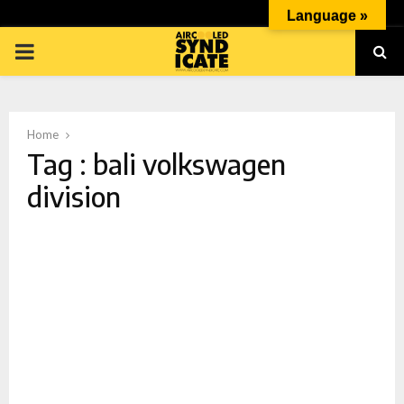
Language »
PRIMARY
MENU
Home
Tag : bali volkswagen
division
p