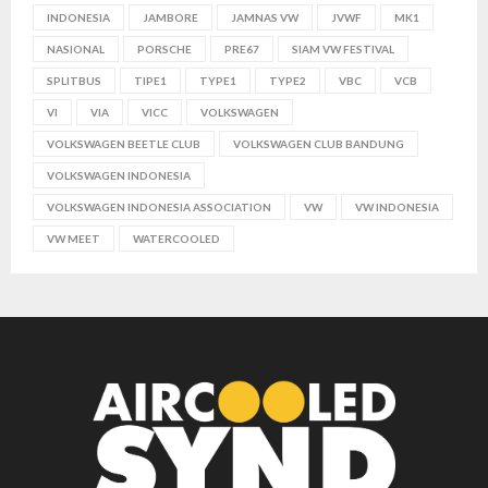
INDONESIA
JAMBORE
JAMNAS VW
JVWF
MK1
NASIONAL
PORSCHE
PRE67
SIAM VW FESTIVAL
SPLITBUS
TIPE1
TYPE1
TYPE2
VBC
VCB
VI
VIA
VICC
VOLKSWAGEN
VOLKSWAGEN BEETLE CLUB
VOLKSWAGEN CLUB BANDUNG
VOLKSWAGEN INDONESIA
VOLKSWAGEN INDONESIA ASSOCIATION
VW
VW INDONESIA
VW MEET
WATERCOOLED