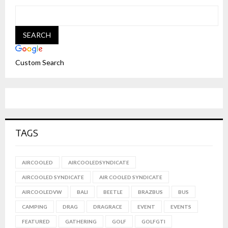
Custom Search
TAGS
AIRCOOLED
AIRCOOLEDSYNDICATE
AIRCOOLED SYNDICATE
AIR COOLED SYNDICATE
AIRCOOLEDVW
BALI
BEETLE
BRAZBUS
BUS
CAMPING
DRAG
DRAGRACE
EVENT
EVENTS
FEATURED
GATHERING
GOLF
GOLFGTI