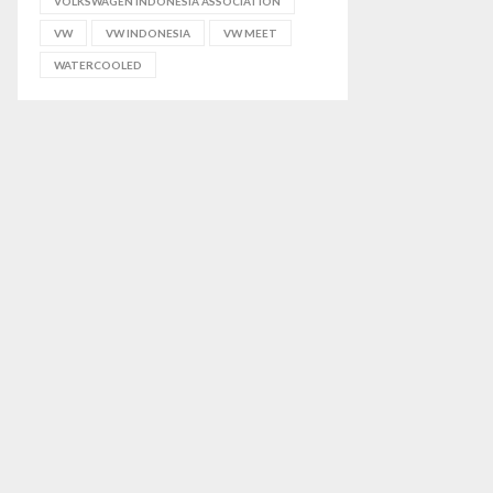
VOLKSWAGEN INDONESIA ASSOCIATION
VW
VW INDONESIA
VW MEET
WATERCOOLED