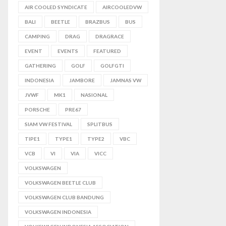
AIR COOLED SYNDICATE
AIRCOOLEDVW
BALI
BEETLE
BRAZBUS
BUS
CAMPING
DRAG
DRAGRACE
EVENT
EVENTS
FEATURED
GATHERING
GOLF
GOLFGTI
INDONESIA
JAMBORE
JAMNAS VW
JVWF
MK1
NASIONAL
PORSCHE
PRE67
SIAM VW FESTIVAL
SPLITBUS
TIPE1
TYPE1
TYPE2
VBC
VCB
VI
VIA
VICC
VOLKSWAGEN
VOLKSWAGEN BEETLE CLUB
VOLKSWAGEN CLUB BANDUNG
VOLKSWAGEN INDONESIA