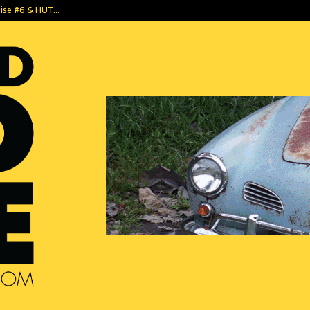
dise #6 & HUT…
1952 Tempo Mat