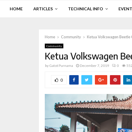
HOME
ARTICLES
TECHNICAL INFO
EVENT
Home
Community
Ketua Volkswagen Beetle
Community
Ketua Volkswagen Bee
by
Gatot Purnama
December 7, 2019
0
55
0