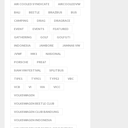
AIR COOLED SYNDICATE
AIRCOOLEDVW
BALI
BEETLE
BRAZBUS
BUS
CAMPING
DRAG
DRAGRACE
EVENT
EVENTS
FEATURED
GATHERING
GOLF
GOLFGTI
INDONESIA
JAMBORE
JAMNAS VW
JVWF
MK1
NASIONAL
PORSCHE
PRE67
SIAM VW FESTIVAL
SPLITBUS
TIPE1
TYPE1
TYPE2
VBC
VCB
VI
VIA
VICC
VOLKSWAGEN
VOLKSWAGEN BEETLE CLUB
VOLKSWAGEN CLUB BANDUNG
VOLKSWAGEN INDONESIA