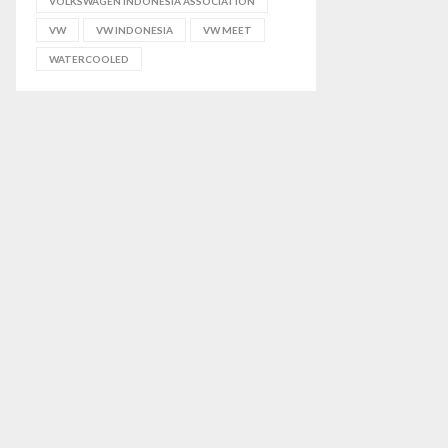
VOLKSWAGEN INDONESIA ASSOCIATION
VW
VW INDONESIA
VW MEET
WATERCOOLED