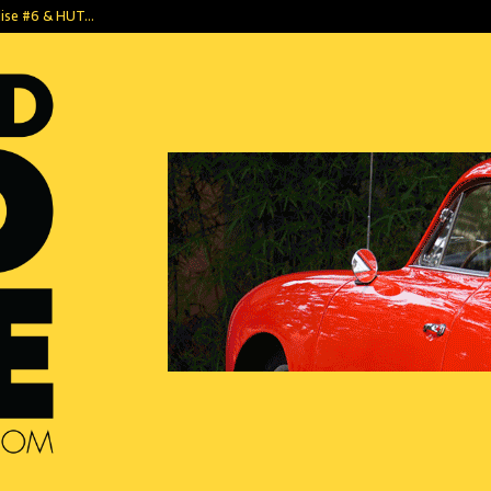
dise #6 & HUT…
1952 Tempo Mat