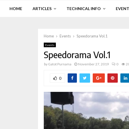
HOME
ARTICLES
TECHNICAL INFO
EVENT
Home
Events
Speedorama Vol.1
Events
Speedorama Vol.1
by
Gatot Purnama
November 27, 2019
0
2
0