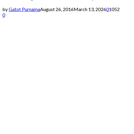
by
Gatot Purnama
August 26, 2016
March 13, 2026
0
1052
0