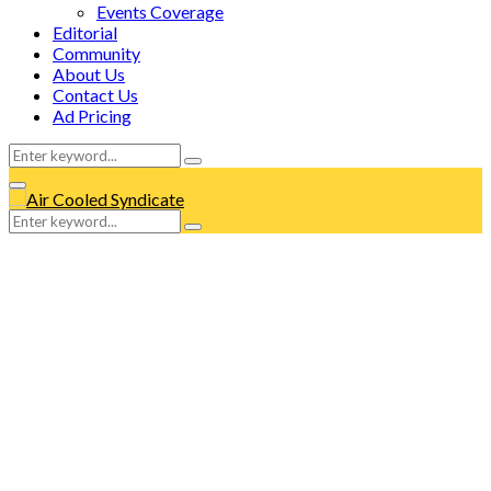
Events Coverage
Editorial
Community
About Us
Contact Us
Ad Pricing
Search
Search
for:
Facebook
Twitter
Instagram
Tumblr
Youtube
Email
Whatsapp
Primary
Menu
Search
Search
for: