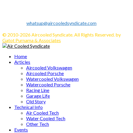
and Porsche WebZine.
We share all about Volkswagen, Porsche, News, Technical
Info's, Events, Sell/Buy VW's and Parts. Enjoy.
Contact us:
whatsup@aircooledsyndicate.com
Follow us
Facebook
Twitter
Instagram
Tumblr
Youtube
Email
Whatsapp
© 2010-2026 Aircooled Syndicate. All Rights Reserved. by
Gatot Purnama & Associates
Facebook
Twitter
Instagram
Tumblr
Youtube
Email
Whatsapp
Home
Articles
Aircooled Volkswagen
Aircooled Porsche
Watercooled Volkswagen
Watercooled Porsche
Racing Line
Garage Life
Old Story
Technical Info
Air Cooled Tech
Water Cooled Tech
Other Tech
Events