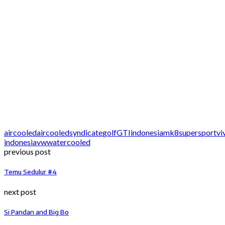
aircooled
aircooledsyndicate
golf
GTI
indonesia
mk8
supersport
vi
indonesia
vw
watercooled
previous post
Temu Sedulur #4
next post
Si Pandan and Big Bo