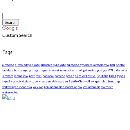
Custom Search
Tags
aircooled
aircooledsyndicate
aircooled syndicate
air cooled syndicate
aircooledvw
bali
beetle
brazbus
bus
camping
drag
dragrace
event
events
featured
gathering
golf
golfGTI
indonesia
jambore
jamnas vw
jvwf
mk1
nasional
porsche
pre67
siam vw festival
splitbus
tipe1
type1
type2
vbc
vcb
vi
via
vicc
volkswagen
Volkswagen Beetle Club
volkswagen club bandung
volkswagen indonesia
volkswagen indonesia association
vw
vw indonesia
vw meet
watercooled
About US
We are The First Indonesia Volkswagen and Porsche WebZine.
Established in 2010 as Volkswagen Merchandise Brand, now
we expand our business to be the first Indonesia Volkswagen