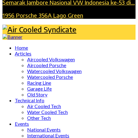
Semarak Jambore Nasional VW Indonesia ke-53 di…
1956 Porsche 356A Lago Green
Home
Articles
Aircooled Volkswagen
Aircooled Porsche
Watercooled Volkswagen
Watercooled Porsche
Racing Line
Garage Life
Old Story
Technical Info
Air Cooled Tech
Water Cooled Tech
Other Tech
Events
National Events
International Events