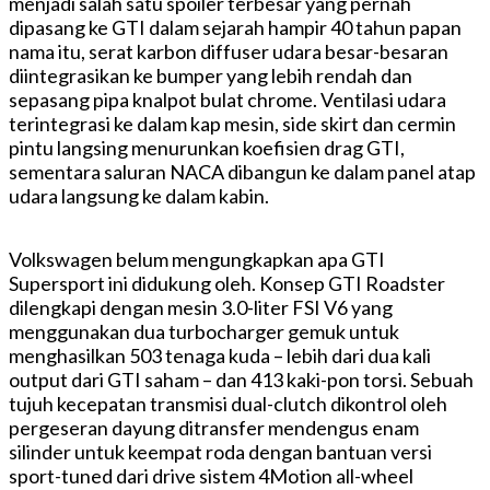
menjadi salah satu spoiler terbesar yang pernah
dipasang ke GTI dalam sejarah hampir 40 tahun papan
nama itu, serat karbon diffuser udara besar-besaran
diintegrasikan ke bumper yang lebih rendah dan
sepasang pipa knalpot bulat chrome.
Ventilasi udara
terintegrasi ke dalam kap mesin, side skirt dan cermin
pintu langsing menurunkan koefisien drag GTI,
sementara saluran NACA dibangun ke dalam panel atap
udara langsung ke dalam kabin.
Volkswagen belum mengungkapkan apa GTI
Supersport ini didukung oleh.
Konsep GTI Roadster
dilengkapi dengan mesin 3.0-liter FSI V6 yang
menggunakan dua turbocharger gemuk untuk
menghasilkan 503 tenaga kuda – lebih dari dua kali
output dari GTI saham – dan 413 kaki-pon torsi.
Sebuah
tujuh kecepatan transmisi dual-clutch dikontrol oleh
pergeseran dayung ditransfer mendengus enam
silinder untuk keempat roda dengan bantuan versi
sport-tuned dari drive sistem 4Motion all-wheel