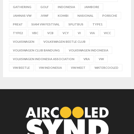
GATHERING
GOLF
INDONESIA
JAMBORE
JAMNAS VW
JVWF
KOMBI
NASIONAL
PORSCHE
PRE67
SIAM VW FESTIVAL
SPLITBUS
TYPE1
TYPE2
VBC
VCB
VCY
VI
VIA
VICC
VOLKSWAGEN
VOLKSWAGEN BEETLE CLUB
VOLKSWAGEN CLUB BANDUNG
VOLKSWAGEN INDONESIA
VOLKSWAGEN INDONESIA ASSOCIATION
VRA
VW
VW BEETLE
VW INDONESIA
VW MEET
WATERCOOLED