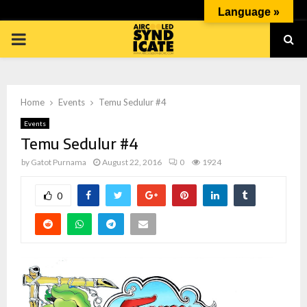
Language »
PRIMARY
MENU
Home
Events
Temu Sedulur #4
Events
Temu Sedulur #4
p
by
Gatot Purnama
August 22, 2016
0
1924
0