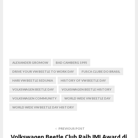
ALEXANDER GROMOW
BAD CAMBERG 1995
DRIVE YOUR VW BEETLE TO WORK DAY
FUSCA CLUBE DO BRASIL
HARI VW BEETLE SEDUNIA
HISTORY OF VW BEETLE DAY
VOLKSWAGEN BEETLE DAY
VOLKSWAGEN BEETLE HISTORY
VOLKSWAGEN COMMUNITY
WORLD WIDE VW BEETLE DAY
WORLD WIDE VW BEETLE DAY HISTORY
PREVIOUS POST
Volkswagen Beetle Club Raih IMI Award di