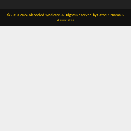
© 2010-2026 Aircooled Syndicate. All Rights Reserved. by
Gatot Purnama &
Associates