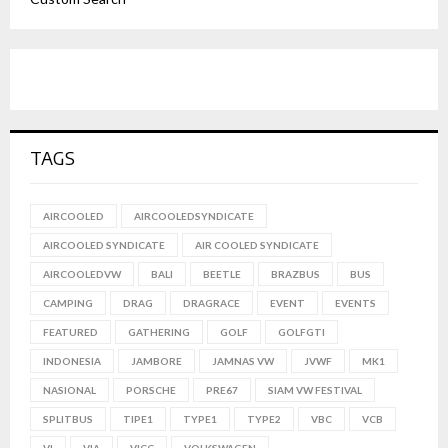
TAGS
AIRCOOLED
AIRCOOLEDSYNDICATE
AIRCOOLED SYNDICATE
AIR COOLED SYNDICATE
AIRCOOLEDVW
BALI
BEETLE
BRAZBUS
BUS
CAMPING
DRAG
DRAGRACE
EVENT
EVENTS
FEATURED
GATHERING
GOLF
GOLFGTI
INDONESIA
JAMBORE
JAMNAS VW
JVWF
MK1
NASIONAL
PORSCHE
PRE67
SIAM VW FESTIVAL
SPLITBUS
TIPE1
TYPE1
TYPE2
VBC
VCB