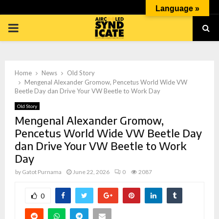
Language »
PRIMARY
MENU
Home
News
Old Story
Mengenal Alexander Gromow, Pencetus World Wide VW
Beetle Day dan Drive Your VW Beetle to Work Day
Old Story
p
Mengenal Alexander Gromow,
Pencetus World Wide VW Beetle Day
dan Drive Your VW Beetle to Work
Day
by
Gatot Purnama
June 22, 2026
0
2087
0